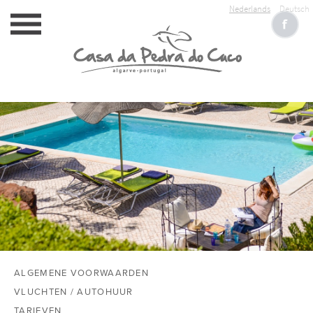
Nederlands
Deutsch
HOME
ACCOMMODATIE
SERVICE
RESERVEREN
ALGEMENE VOORWAARDEN
FOTOALBUM
VLUCHTEN / AUTOHUUR
TARIEVEN