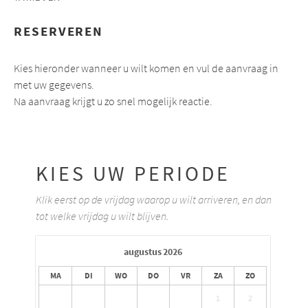
CONTACT
RESERVEREN
Kies hieronder wanneer u wilt komen en vul de aanvraag in
met uw gegevens.
Na aanvraag krijgt u zo snel mogelijk reactie.
KIES UW PERIODE
Klik eerst op de vrijdag waarop u wilt arriveren, en dan
tot welke vrijdag u wilt blijven.
augustus
2026
MA
DI
WO
DO
VR
ZA
ZO
1
2