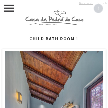
Nederlands
Deutsch
CHILD BATH ROOM 1
HOME
ACCOMMODATIE
SERVICE
RESERVEREN
FOTOALBUM