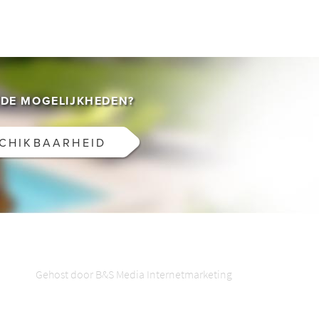
DE MOGELIJKHEDEN?
SCHIKBAARHEID
Gehost door B&S Media Internetmarketing