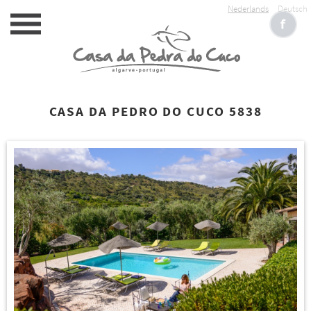
Nederlands
Deutsch
CASA DA PEDRO DO CUCO 5838
HOME
ACCOMMODATIE
SERVICE
RESERVEREN
FOTOALBUM