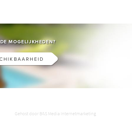
DE MOGELIJKHEDEN?
SCHIKBAARHEID
Gehost door B&S Media Internetmarketing