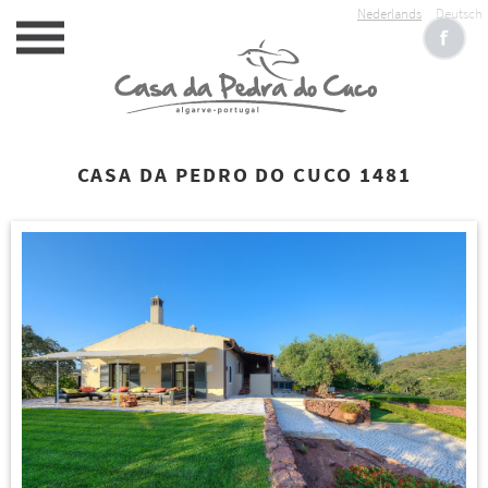
Nederlands
Deutsch
CASA DA PEDRO DO CUCO 1481
HOME
ACCOMMODATIE
SERVICE
RESERVEREN
FOTOALBUM