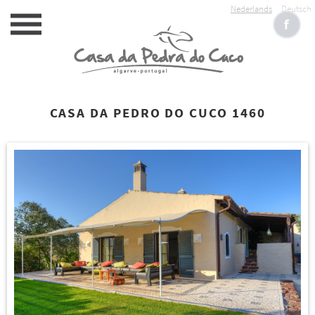
Nederlands
Deutsch
CASA DA PEDRO DO CUCO 1460
HOME
ACCOMMODATIE
SERVICE
RESERVEREN
FOTOALBUM