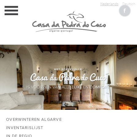
Nederlands
Deutsch
HOME
ACCOMMODATIE
SERVICE
RESERVEREN
OVERWINTEREN ALGARVE
FOTOALBUM
INVENTARISLIJST
IN DE REGIO